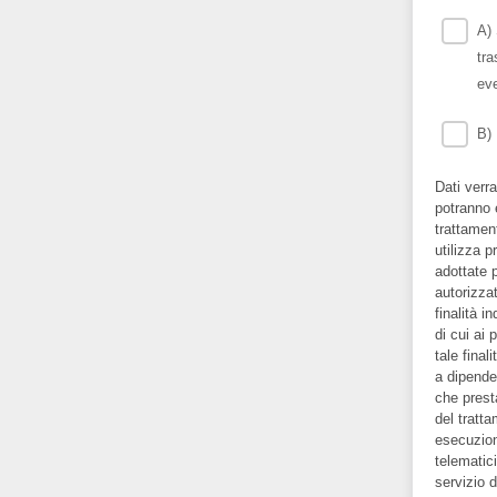
A) 
tra
eve
B) 
Dati verra
potranno 
trattamen
utilizza 
adottate p
autorizzat
finalità i
di cui ai 
tale final
a dipende
che presta
del tratta
esecuzion
telematic
servizio 