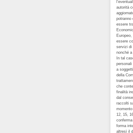
l’eventual
autorità c
aggiornat
potranno 
essere tr
Economico
Europeo, 
essere co
servizi d
nonché a 
In tal ca
personali
a soggett
della Com
trattamen
che conte
finalità i
dal consen
raccolti 
momento l’
12, 15, 16
conferma 
forma inte
altresì il