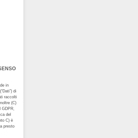
NSENSO
de in
“Dati”) di
i raccolti
noltre (C)
del GDPR,
ica del
nto C) è
va presto