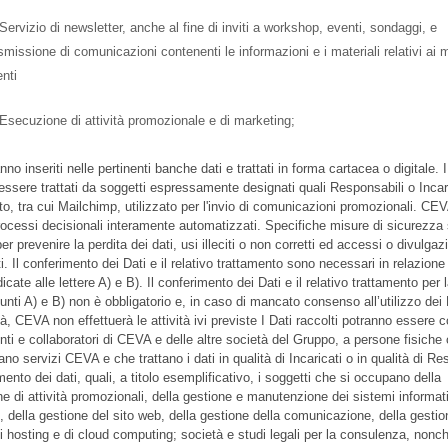
Servizio di newsletter, anche al fine di inviti a workshop, eventi, sondaggi, e
smissione di comunicazioni contenenti le informazioni e i materiali relativi ai
nti
Esecuzione di attività promozionale e di marketing;
nno inseriti nelle pertinenti banche dati e trattati in forma cartacea o digitale. I
essere trattati da soggetti espressamente designati quali Responsabili o Incari
to, tra cui Mailchimp, utilizzato per l'invio di comunicazioni promozionali. CE
processi decisionali interamente automatizzati. Specifiche misure di sicurezza
er prevenire la perdita dei dati, usi illeciti o non corretti ed accessi o divulgaz
i. Il conferimento dei Dati e il relativo trattamento sono necessari in relazione 
ndicate alle lettere A) e B). Il conferimento dei Dati e il relativo trattamento per l
punti A) e B) non è obbligatorio e, in caso di mancato consenso all’utilizzo dei 
ità, CEVA non effettuerà le attività ivi previste I Dati raccolti potranno essere 
nti e collaboratori di CEVA e delle altre società del Gruppo, a persone fisiche
no servizi CEVA e che trattano i dati in qualità di Incaricati o in qualità di Re
mento dei dati, quali, a titolo esemplificativo, i soggetti che si occupano della
e di attività promozionali, della gestione e manutenzione dei sistemi informati
i, della gestione del sito web, della gestione della comunicazione, della gestio
di hosting e di cloud computing; società e studi legali per la consulenza, nonc