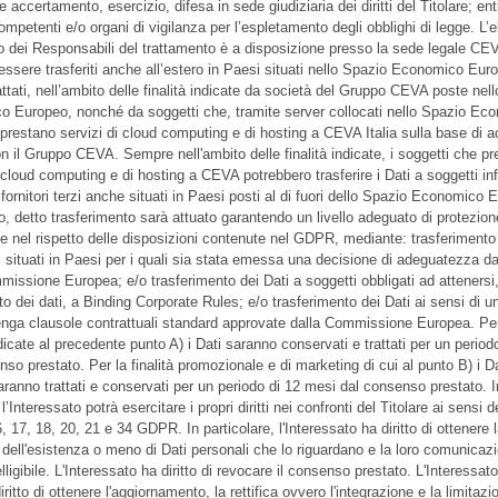
e accertamento, esercizio, difesa in sede giudiziaria dei diritti del Titolare; ent
ompetenti e/o organi di vigilanza per l’espletamento degli obblighi di legge. L’
o dei Responsabili del trattamento è a disposizione presso la sede legale CEV
essere trasferiti anche all’estero in Paesi situati nello Spazio Economico Eur
attati, nell’ambito delle finalità indicate da società del Gruppo CEVA poste nel
 Europeo, nonché da soggetti che, tramite server collocati nello Spazio Ec
prestano servizi di cloud computing e di hosting a CEVA Italia sulla base di a
n il Gruppo CEVA. Sempre nell'ambito delle finalità indicate, i soggetti che p
i cloud computing e di hosting a CEVA potrebbero trasferire i Dati a soggetti in
fornitori terzi anche situati in Paesi posti al di fuori dello Spazio Economico 
so, detto trasferimento sarà attuato garantendo un livello adeguato di protezion
 e nel rispetto delle disposizioni contenute nel GDPR, mediante: trasferimento
i situati in Paesi per i quali sia stata emessa una decisione di adeguatezza da
missione Europea; e/o trasferimento dei Dati a soggetti obbligati ad attenersi,
to dei dati, a Binding Corporate Rules; e/o trasferimento dei Dati ai sensi di 
nga clausole contrattuali standard approvate dalla Commissione Europea. Per
ndicate al precedente punto A) i Dati saranno conservati e trattati per un period
so prestato. Per la finalità promozionale e di marketing di cui al punto B) i Da
saranno trattati e conservati per un periodo di 12 mesi dal consenso prestato. I
Interessato potrà esercitare i propri diritti nei confronti del Titolare ai sensi de
, 17, 18, 20, 21 e 34 GDPR. In particolare, l'Interessato ha diritto di ottenere 
dell'esistenza o meno di Dati personali che lo riguardano e la loro comunicazi
lligibile. L'Interessato ha diritto di revocare il consenso prestato. L'Interessat
 diritto di ottenere l'aggiornamento, la rettifica ovvero l'integrazione e la limitazi