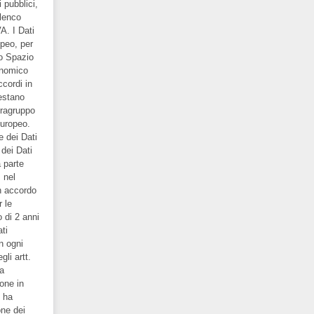
i pubblici,
elenco
A. I Dati
opeo, per
lo Spazio
onomico
ccordi in
restano
fragruppo
Europeo.
e dei Dati
 dei Dati
 parte
 nel
un accordo
 le
o di 2 anni
ti
n ogni
gli artt.
la
one in
o ha
one dei