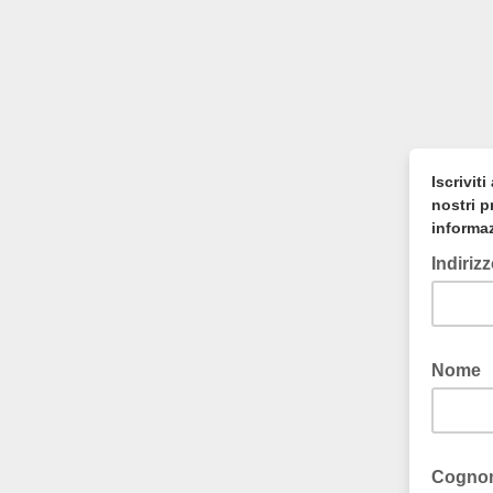
Iscrivit
nostri p
informa
Indiriz
Nome
Cogn