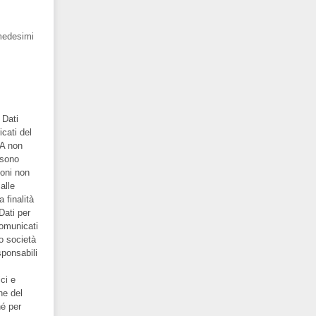
 medesimi
 Dati
cati del
VA non
 sono
ioni non
alle
a finalità
Dati per
comunicati
 o società
sponsabili
ci e
ne del
hé per