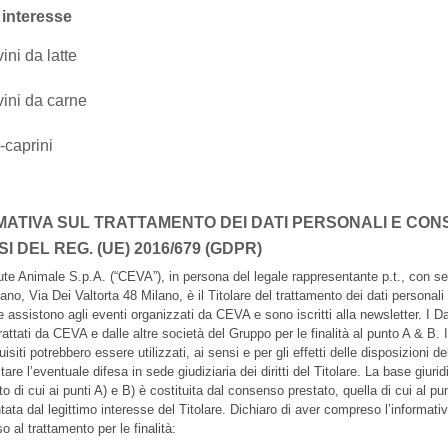
 interesse
ini da latte
ini da carne
-caprini
MATIVA SUL TRATTAMENTO DEI DATI PERSONALI E CO
SI DEL REG. (UE) 2016/679 (GDPR)
te Animale S.p.A. (“CEVA”), in persona del legale rappresentante p.t., con se
no, Via Dei Valtorta 48 Milano, è il Titolare del trattamento dei dati personali (
 assistono agli eventi organizzati da CEVA e sono iscritti alla newsletter. I Dat
attati da CEVA e dalle altre società del Gruppo per le finalità al punto A & B. I
uisiti potrebbero essere utilizzati, ai sensi e per gli effetti delle disposizioni 
tare l’eventuale difesa in sede giudiziaria dei diritti del Titolare. La base giurid
o di cui ai punti A) e B) è costituita dal consenso prestato, quella di cui al pu
tata dal legittimo interesse del Titolare. Dichiaro di aver compreso l’informati
o al trattamento per le finalità: