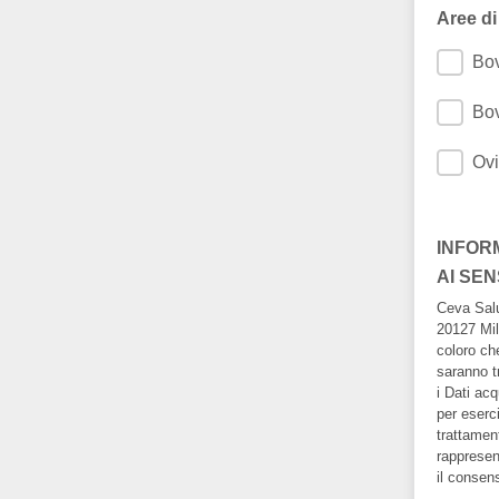
Aree di
Bov
Bov
Ovi
INFOR
AI SEN
Ceva Salu
20127 Mila
coloro che
saranno tr
i Dati acq
per eserci
trattament
rappresen
il consens