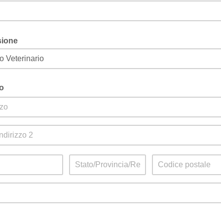
sione
zo